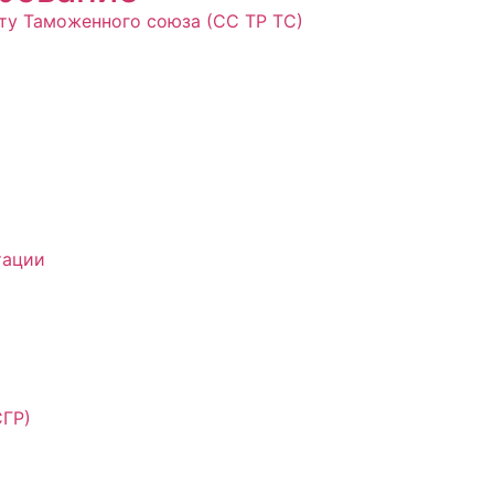
ту Таможенного союза (СС ТР ТС)
тации
СГР)